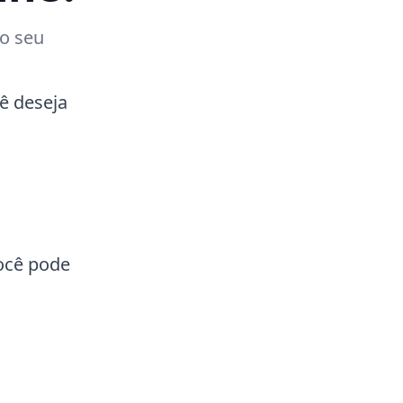
no seu
ê deseja
você pode