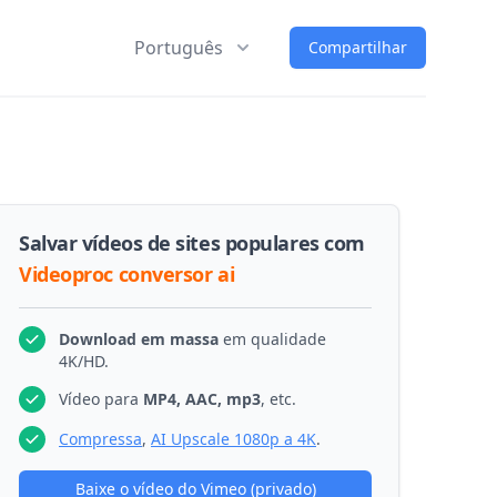
Português
Compartilhar
Salvar vídeos de sites populares com
Videoproc conversor ai
Download em massa
em qualidade
4K/HD.
Vídeo para
MP4, AAC, mp3
, etc.
Compressa
,
AI Upscale 1080p a 4K
.
Baixe o vídeo do Vimeo (privado)