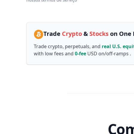
Trade
Crypto
&
Stocks
on One 
Trade crypto, perpetuals, and
real U.S. equi
with low fees and
0-fee
USD on/off-ramps .
Com