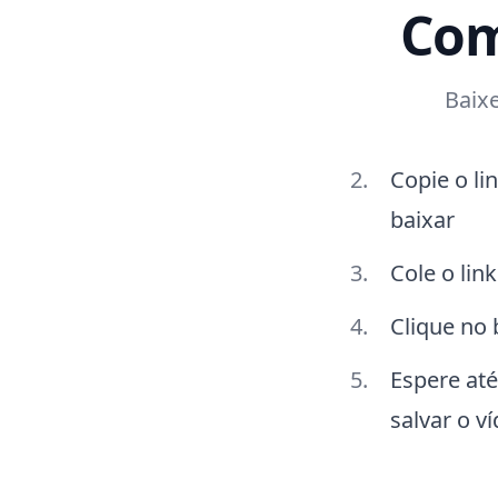
Com
Baixe
Copie o li
baixar
Cole o lin
Clique no
Espere até
salvar o v