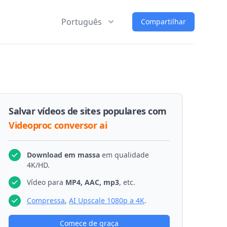
Português
Compartilhar
Salvar vídeos de sites populares com
Videoproc conversor ai
Download em massa
em qualidade
4K/HD.
Vídeo para
MP4, AAC, mp3
, etc.
Compressa
,
AI Upscale 1080p a 4K
.
Comece de graça