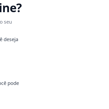
ine?
no seu
ê deseja
você pode