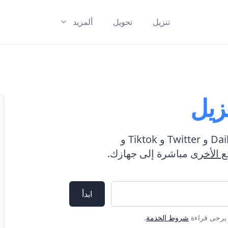
تنزيل
تحويل
ألمزيد
زيل
احفظ مقاطع الفيديو من Vimeo و Dailymotion و Twitter و Tiktok و
ع الأخرى
مباشرة إلى جهازك.
ابدأ
 يرجى قراءة
شروط الخدمة
.