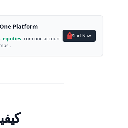
One Platform
Start Now
. equities
from one account
mps .
كيفي