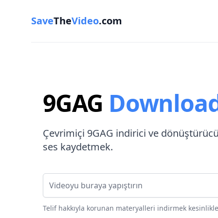
Save
The
Video
.com
9GAG
Download
Çevrimiçi 9GAG indirici ve dönüştürücü
ses kaydetmek.
Video bağlantısı
Telif hakkıyla korunan materyalleri indirmek kesinlikle