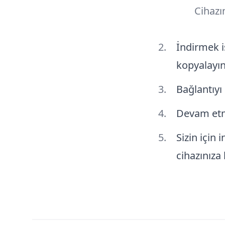
Cihazı
İndirmek i
kopyalayı
Bağlantıyı 
Devam etm
Sizin için
cihazınıza 