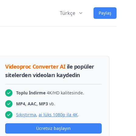
Türkçe
Paylaş
Videoproc Converter AI
ile popüler
sitelerden videoları kaydedin
Toplu İndirme
4K/HD kalitesinde.
MP4, AAC, MP3
vb.
Sıkıştırma
,
ai lüks 1080p ila 4K
.
Ücretsiz başlayın