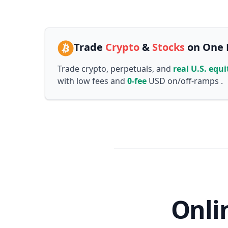
Trade
Crypto
&
Stocks
on One 
Trade crypto, perpetuals, and
real U.S. equi
with low fees and
0-fee
USD on/off-ramps .
Onlin