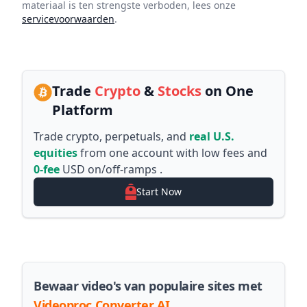
materiaal is ten strengste verboden, lees onze
servicevoorwaarden
.
Trade
Crypto
&
Stocks
on One
Platform
Trade crypto, perpetuals, and
real U.S.
equities
from one account with low fees and
0-fee
USD on/off-ramps .
Start Now
Bewaar video's van populaire sites met
Videoproc Converter AI