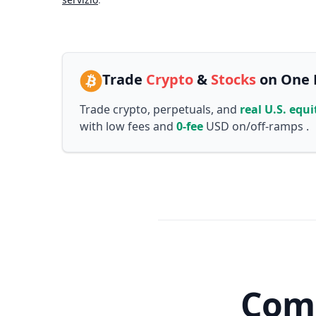
Trade
Crypto
&
Stocks
on One 
Trade crypto, perpetuals, and
real U.S. equi
with low fees and
0-fee
USD on/off-ramps .
Come