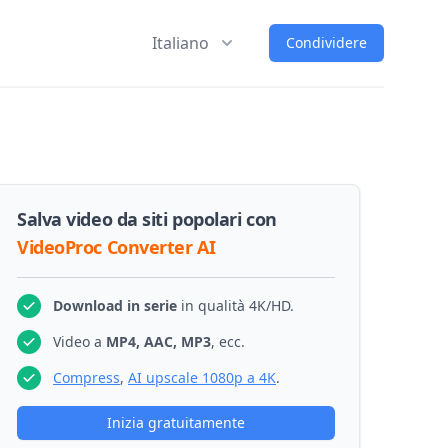
Italiano
Condividere
Salva video da siti popolari con
VideoProc Converter AI
Download in serie
in qualità 4K/HD.
Video a
MP4, AAC, MP3
, ecc.
Compress
,
AI upscale 1080p a 4K
.
Inizia gratuitamente