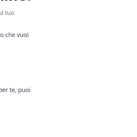
ul tuo
eo che vuoi
er te, puoi