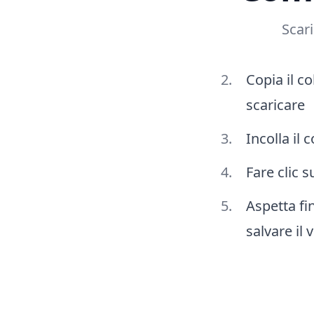
Scari
Copia il c
scaricare
Incolla il
Fare clic 
Aspetta fi
salvare il 