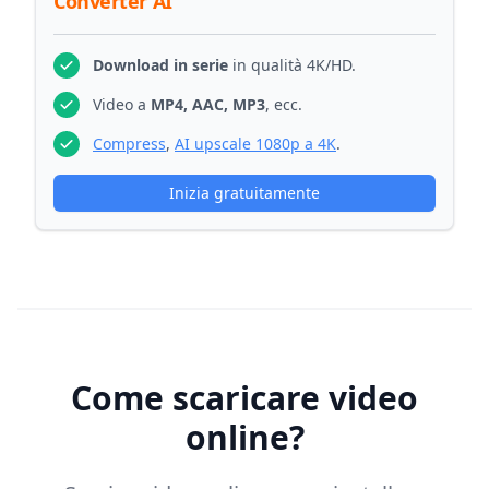
Converter AI
Download in serie
in qualità 4K/HD.
Video a
MP4, AAC, MP3
, ecc.
Compress
,
AI upscale 1080p a 4K
.
Inizia gratuitamente
Come scaricare video
online?